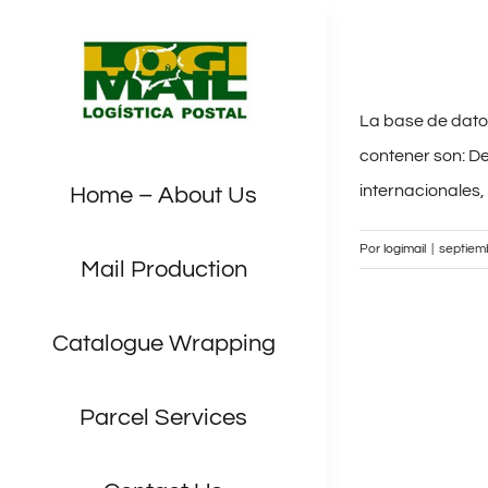
Saltar
al
contenido
La base de dato
contener son: De
internacionales,
Home – About Us
Por
logimail
|
septiem
Mail Production
Catalogue Wrapping
Parcel Services