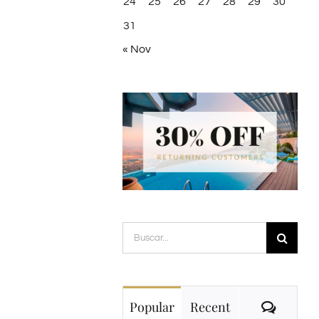
24
25
26
27
28
29
30
31
« Nov
Buscar:
Comme
Popular
Recent