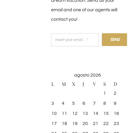
dream vacation. Send us your
email and one of our agents will
contact you!
SEND
agosto 2026
L
M
X
J
V
S
D
1
2
3
4
5
6
7
8
9
10
11
12
13
14
15
16
17
18
19
20
21
22
23