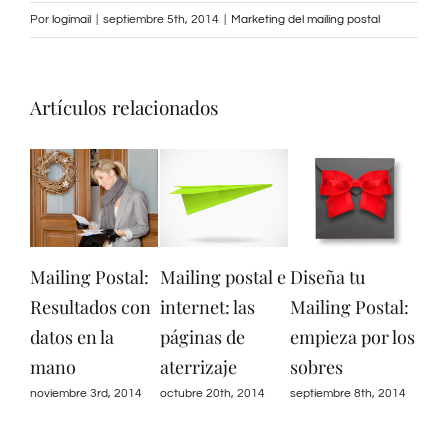
Por
logimail
|
septiembre 5th, 2014
|
Marketing del mailing postal
Artículos relacionados
Mailing Postal:
Mailing postal e
Diseña tu
Mai
Resultados con
internet: las
Mailing Postal:
dis
datos en la
páginas de
empieza por los
cre
mano
aterrizaje
sobres
sept
noviembre 3rd, 2014
octubre 20th, 2014
septiembre 8th, 2014