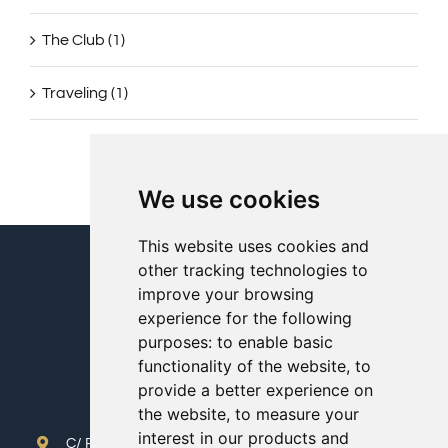
The Club (1)
Traveling (1)
We use cookies
This website uses cookies and
other tracking technologies to
improve your browsing
experience for the following
purposes:
to enable basic
functionality of the website
,
to
provide a better experience on
the website
,
to measure your
interest in our products and
C/ París 13-15, 28813 Torres de la Alameda, Madrid,